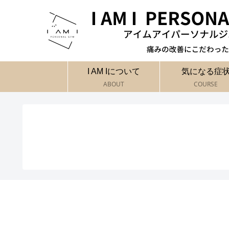
I AM Iについて
気になる症
ABOUT
COURSE