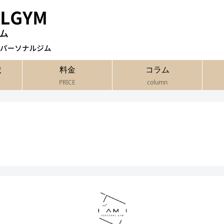
状
料金
コラム
PRICE
column